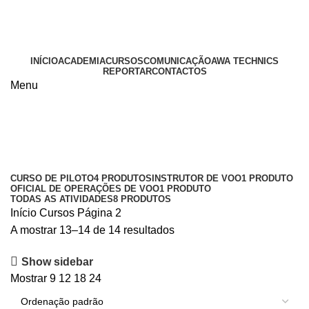
BEM-VINDO À AWA
(+351) 219 420 458 (Chamada para a rede fixa nacional)
INÍCIO
ACADEMIA
CURSOS
COMUNICAÇÃO
AWA TECHNICS
REPORTAR
CONTACTOS
Menu
Cursos
Categories
CURSO DE PILOTO
4 PRODUTOS
INSTRUTOR DE VOO
1 PRODUTO
OFICIAL DE OPERAÇÕES DE VOO
1 PRODUTO
TODAS AS ATIVIDADES
8 PRODUTOS
Início
Cursos
Página 2
A mostrar 13–14 de 14 resultados
Show sidebar
Mostrar
9
12
18
24