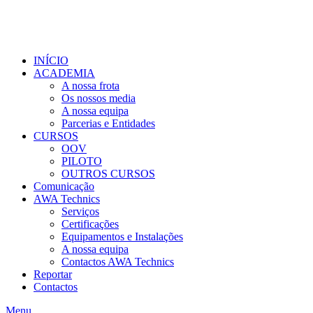
BEM-VINDO À AWA
(+351) 219 420 458 (Chamada para a rede fixa nacional)
INÍCIO
ACADEMIA
A nossa frota
Os nossos media
A nossa equipa
Parcerias e Entidades
CURSOS
OOV
PILOTO
OUTROS CURSOS
Comunicação
AWA Technics
Serviços
Certificações
Equipamentos e Instalações
A nossa equipa
Contactos AWA Technics
Reportar
Contactos
Menu